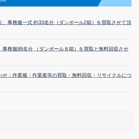
、事務服一式 約33名分（ダンボール2箱）を買取させて頂
、事務服88名分 （ダンボール８箱）を買取と無料回収させ
わせ：作業服・作業着等の買取・無料回収・リサイクルにつ